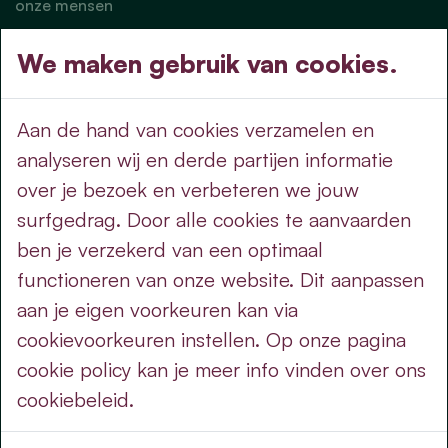
onze mensen
nieuws
We maken gebruik van cookies.
nieuws
op de agenda
Aan de hand van cookies verzamelen en
doe mee
analyseren wij en derde partijen informatie
over je bezoek en verbeteren we jouw
word sympathisant
surfgedrag. Door alle cookies te aanvaarden
over cd&v - lijst voor de burger
ben je verzekerd van een optimaal
standpunten
functioneren van onze website. Dit aanpassen
aan je eigen voorkeuren kan via
wettelijk
cookievoorkeuren instellen. Op onze pagina
privacy voorwaarden
cookie policy kan je meer info vinden over ons
cookie policy
cookiebeleid.
cookie-instellingen