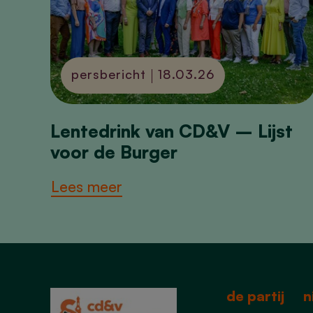
persbericht
18.03.26
Lentedrink van CD&V – Lijst
voor de Burger
Lees meer
de partij
n