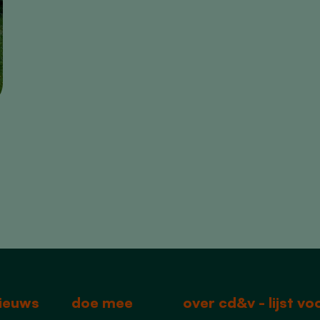
ieuws
doe mee
over cd&v - lijst v