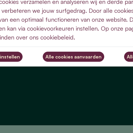
ookies verzamelen en analyseren wij en derde part
 verbeteren we jouw surfgedrag. Door alle cookie
van een optimaal functioneren van onze website. 
en kan via cookievoorkeuren instellen. Op onze pag
vinden over ons cookiebeleid.
ieuws
doe mee
over cd&v - lijst v
ieuws
word sympathisant
standpunten
instellen
Al
p de agenda