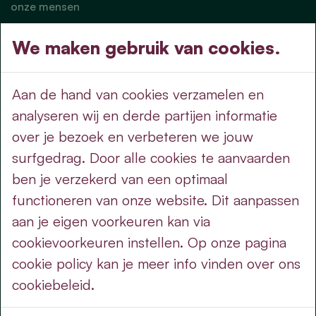
onze mensen
nieuws
We maken gebruik van cookies.
nieuws
op de agenda
Aan de hand van cookies verzamelen en
doe mee
analyseren wij en derde partijen informatie
over je bezoek en verbeteren we jouw
word sympathisant
surfgedrag. Door alle cookies te aanvaarden
over cd&v - lijst voor de burger
ben je verzekerd van een optimaal
standpunten
functioneren van onze website. Dit aanpassen
aan je eigen voorkeuren kan via
wettelijk
cookievoorkeuren instellen. Op onze pagina
privacy voorwaarden
cookie policy kan je meer info vinden over ons
cookie policy
cookiebeleid.
cookie-instellingen