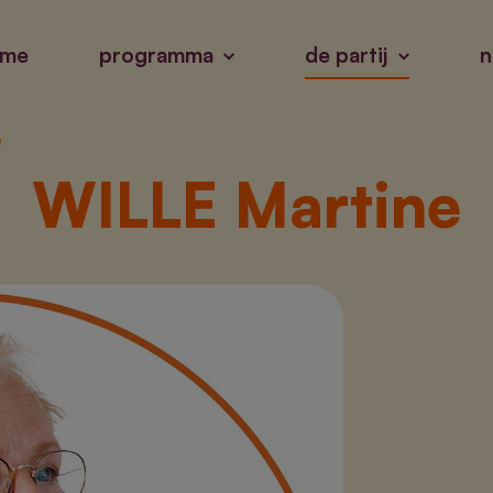
ome
programma
de partij
n
e
WILLE Martine