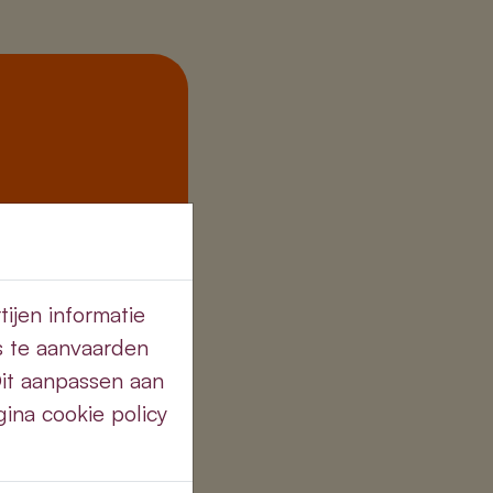
weg 49
ijen informatie
s te aanvaarden
Dit aanpassen aan
ina cookie policy
tmail.com