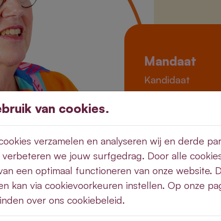
Mandaat
Kandidaat
Adres
ruik van cookies.
Ruiseleedesteen
8700 Tielt
ookies verzamelen en analyseren wij en derde part
 verbeteren we jouw surfgedrag. Door alle cookie
Contact
van een optimaal functioneren van onze website. 
en kan via cookievoorkeuren instellen. Op onze pag
wille.martine@ho
vinden over ons cookiebeleid.