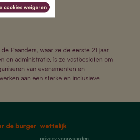
le cookies weigeren
n de Paanders, waar ze de eerste 21 jaar
 en administratie, is ze vastbesloten om
rganiseren van evenementen en
e werken aan een sterke en inclusieve
oor de burger
wettelijk
privacy voorwaarden