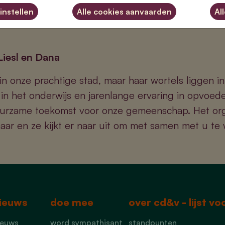
instellen
Al
iesl en Dana
in onze prachtige stad, maar haar wortels liggen i
n het onderwijs en jarenlange ervaring in opvoeden
duurzame toekomst voor onze gemeenschap. Het o
 haar en ze kijkt er naar uit om met samen met u t
ieuws
doe mee
over cd&v - lijst v
ieuws
word sympathisant
standpunten