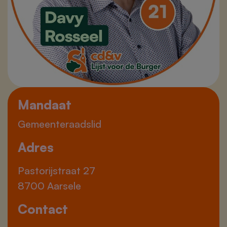
Mandaat
Gemeenteraadslid
Adres
Pastorijstraat 27
8700 Aarsele
Contact