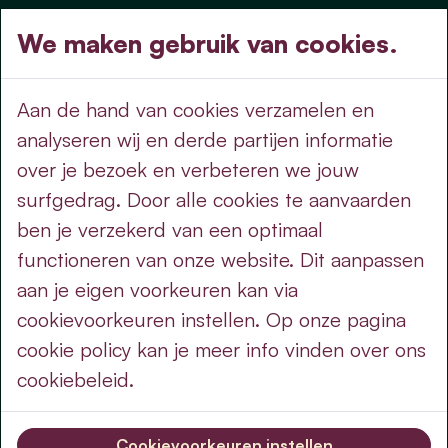
nieuws
We maken gebruik van cookies.
nieuws
op de agenda
Aan de hand van cookies verzamelen en
doe mee
analyseren wij en derde partijen informatie
over je bezoek en verbeteren we jouw
word sympathisant
surfgedrag. Door alle cookies te aanvaarden
over cd&v - lijst voor de burger
ben je verzekerd van een optimaal
standpunten
functioneren van onze website. Dit aanpassen
aan je eigen voorkeuren kan via
wettelijk
cookievoorkeuren instellen. Op onze pagina
privacy voorwaarden
cookie policy kan je meer info vinden over ons
cookie policy
cookiebeleid.
cookie-instellingen
Cookievoorkeuren instellen